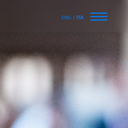
ENG
|
ITA