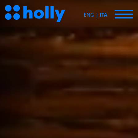
ENG
|
ITA